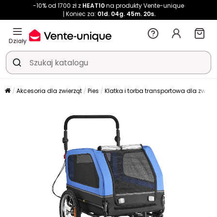
-10% od 1700 zł z
HEAT10
na produkty Vente-unique
Koniec za:
01d.
04g.
45m.
20s.
Działy
Akcesoria dla zwierząt
Pies
Klatka i torba transportowa dla zwierz