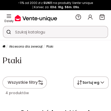
-11% od 2000 zł z
SUN11
na produkty Vente-unique
Koniec za:
03d.
18g.
56m.
09s.
Działy
Akcesoria dla zwierząt
Ptaki
Ptaki
Wszystkie filtry
Sortuj wg
4 produktów